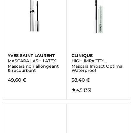
YVES SAINT LAURENT
CLINIQUE
MASCARA LASH LATEX
HIGH IMPACT™
MASCARA
Mascara noir allongeant
Mascara Impact Optimal
& recourbant
Waterproof
49,60 €
38,40 €
4,5
(33)