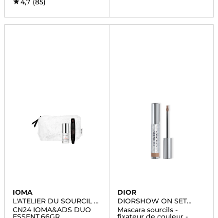
4,7
(85)
IOMA
DIOR
L'ATELIER DU SOURCIL X
DIORSHOW ON SET
IOMA PARIS
BROW
CN24 IOMA&ADS DUO
Mascara sourcils -
ESSENT.66GR
fixateur de couleur -