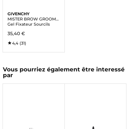
GIVENCHY
MISTER BROW GROOM
MASCARA SOURCILS
Gel Fixateur Sourcils
35,40 €
4,4
(31)
Vous pourriez également être interessé
par