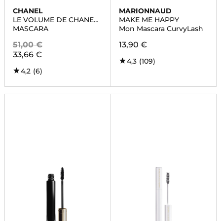
CHANEL
MARIONNAUD
LE VOLUME DE CHANEL
MAKE ME HAPPY
WATERPROOF
MASCARA
Mon Mascara CurvyLash
51,00 €
13,90 €
33,66 €
4,3
(109)
4,2
(6)