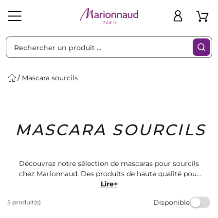
Trier par
Filtres
Mascara sourcils
Idées
Bons
MASCARA SOURCILS
heveux
Solaire
Homme
Marques
Cadeaux
Plans
Découvrez notre sélection de mascaras pour sourcils
chez Marionnaud. Des produits de haute qualité pour
des sourcils parfaitement définis et mis en valeur.
Lire+
Trouvez le mascara idéal pour compléter votre routine
Disponible
5 produit(s)
maquillage et obtenir un regard irrésistible. Faites
confiance à Marionnaud pour sublimer votre beauté