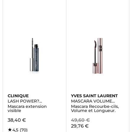
CLINIQUE
YVES SAINT LAURENT
LASH POWER?
MASCARA VOLUME
MASCARA
EFFET FAUX CILS THE
Mascara extension
Mascara Recourbe-cils,
CURLER
visible
Volume et Longueur.
38,40 €
49,60 €
29,76 €
4,5
(70)