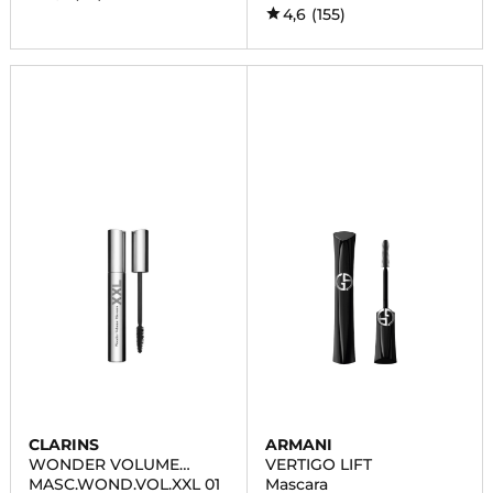
4,6
(155)
CLARINS
ARMANI
WONDER VOLUME
VERTIGO LIFT
MASCARA XXL
MASC.WOND.VOL.XXL 01
Mascara