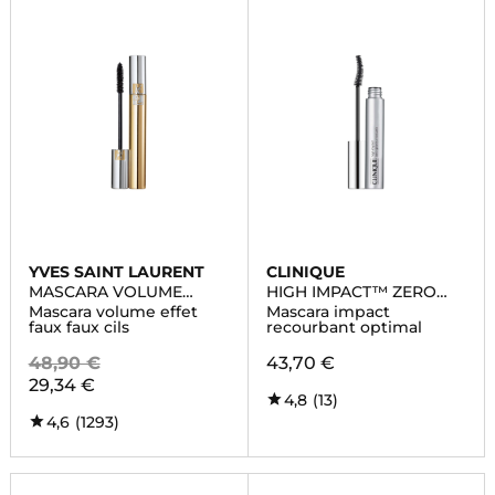
YVES SAINT LAURENT
CLINIQUE
MASCARA VOLUME
HIGH IMPACT™ ZERO
EFFET FAUX CILS
GRAVITY MASCARA
Mascara volume effet
Mascara impact
faux faux cils
recourbant optimal
48,90 €
43,70 €
29,34 €
4,8
(13)
4,6
(1293)