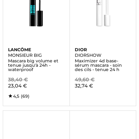
LANCÔME
DIOR
MONSIEUR BIG
DIORSHOW
Mascara big volume et
Maximizer 4d base-
tenue jusqu'à 24h -
sérum mascara - soin
waterproof
des cils - tenue 24 h
38,40 €
49,60 €
23,04 €
32,74 €
4,5
(69)