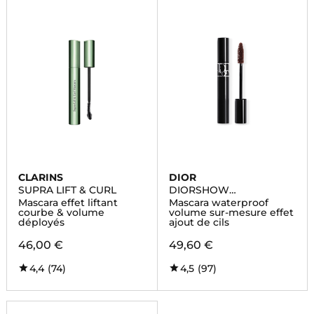
CLARINS
DIOR
SUPRA LIFT & CURL
DIORSHOW
WATERPROOF
Mascara effet liftant
Mascara waterproof
courbe & volume
volume sur-mesure effet
déployés
ajout de cils
46,00 €
49,60 €
4,4
(74)
4,5
(97)