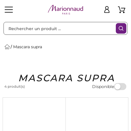
Trier par
Filtres
Mascara supra
Idées
Bons
MASCARA SUPRA
heveux
Solaire
Homme
Marques
Cadeaux
Plans
Disponible
4 produit(s)