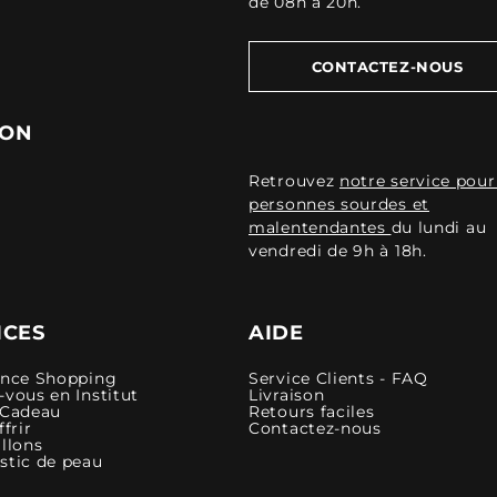
de 08h à 20h.
CONTACTEZ-NOUS
ION
Retrouvez
notre service pour
personnes sourdes et
malentendantes
du lundi au
vendredi de 9h à 18h.
ICES
AIDE
ence Shopping
Service Clients - FAQ
vous en Institut
Livraison
 Cadeau
Retours faciles
ffrir
Contactez-nous
llons
stic de peau