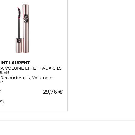
AINT LAURENT
A VOLUME EFFET FAUX CILS
RLER
 Recourbe-cils, Volume et
r.
29,76 €
€
55)