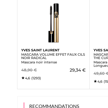
YVES SAINT LAURENT
YVES S
MASCARA VOLUME EFFET FAUX CILS
MASCAR
NOIR RADICAL
THE CU
Mascara noir intense
Mascara
Longueu
29,34 €
48,90 €
49,60 
4,6
(1293)
4,6
(1
RECOMMANDATIONS