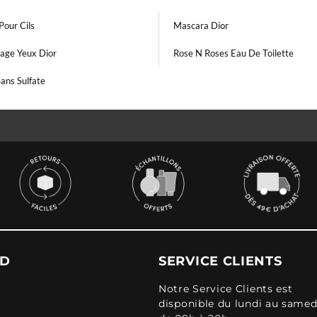
Pour Cils
Mascara Dior
lage Yeux Dior
Rose N Roses Eau De Toilette
ans Sulfate
UD
SERVICE CLIENTS
Notre Service Clients est
disponible du lundi au samed