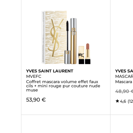
YVES SAINT LAURENT
YVES S
MVEFC
MASCAR
Coffret mascara volume effet faux
Mascara 
cils + mini rouge pur couture nude
muse
48,90 
53,90 €
4,6
(1