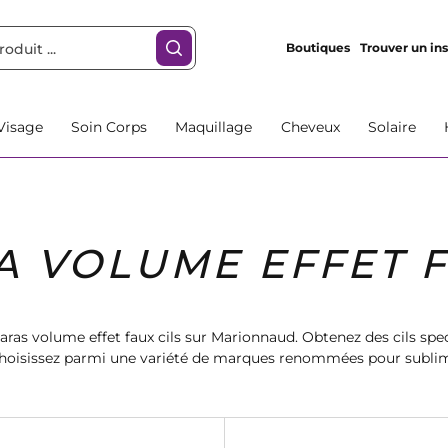
Boutiques
Trouver un ins
Visage
Soin Corps
Maquillage
Cheveux
Solaire
 VOLUME EFFET F
ras volume effet faux cils sur Marionnaud. Obtenez des cils spe
 Choisissez parmi une variété de marques renommées pour sublim
arfait pour un effet faux cils irrésistible. Magasinez dès mainte