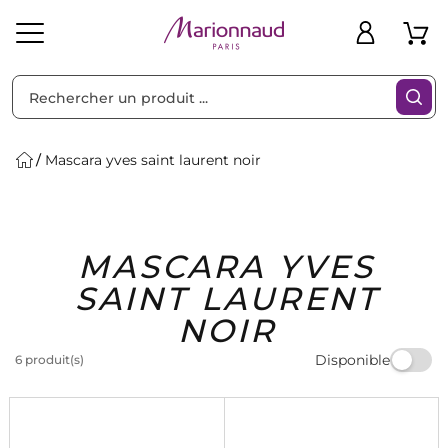
Trier par
Filtres
Mascara yves saint laurent noir
Idées
Bons
MASCARA YVES
heveux
Solaire
Homme
Marques
Cadeaux
Plans
SAINT LAURENT
NOIR
Disponible
6 produit(s)