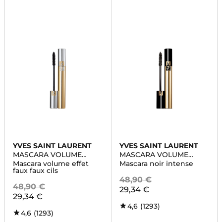
YVES SAINT LAURENT
YVES SAINT LAURENT
MASCARA VOLUME
MASCARA VOLUME
EFFET FAUX CILS
EFFET FAUX CILS NOIR
Mascara volume effet
Mascara noir intense
RADICAL
faux faux cils
48,90 €
48,90 €
29,34 €
29,34 €
4,6
(1293)
4,6
(1293)