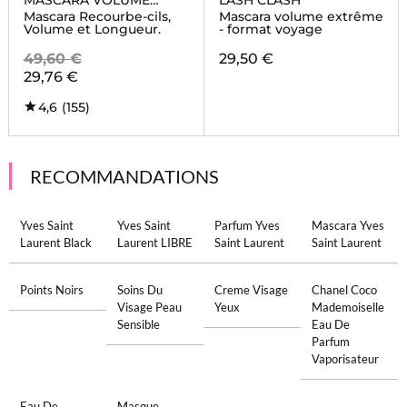
MASCARA VOLUME
LASH CLASH
EFFET FAUX CILS THE
Mascara Recourbe-cils,
Mascara volume extrême
CURLER
Volume et Longueur.
- format voyage
49,60 €
29,50 €
29,76 €
4,6
(155)
RECOMMANDATIONS
Yves Saint
Yves Saint
Parfum Yves
Mascara Yves
Laurent Black
Laurent LIBRE
Saint Laurent
Saint Laurent
Points Noirs
Soins Du
Creme Visage
Chanel Coco
Visage Peau
Yeux
Mademoiselle
Sensible
Eau De
Parfum
Vaporisateur
Eau De
Masque