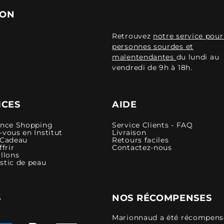
ION
Retrouvez
notre service pour
personnes sourdes et
malentendantes
du lundi au
vendredi de 9h à 18h.
ICES
AIDE
ence Shopping
Service Clients - FAQ
vous en Institut
Livraison
 Cadeau
Retours faciles
ffrir
Contactez-nous
llons
stic de peau
S
NOS RÉCOMPENSES
Marionnaud a été récompensé 