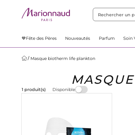
TRIER PAR
Filtres
Nos Suggestions
💙Fête des Pères
Nouveautés
Parfum
Soin 
Masque biotherm life plankton
MASQUE 
Disponible
1 produit(s)