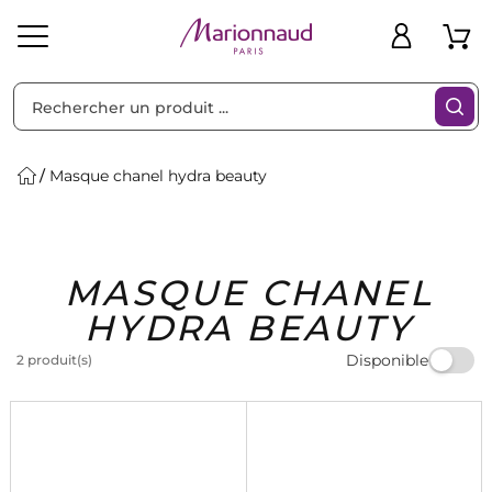
Trier par
Filtres
Masque chanel hydra beauty
Idées
Bons
MASQUE CHANEL
heveux
Solaire
Homme
Marques
Cadeaux
Plans
HYDRA BEAUTY
Disponible
2 produit(s)