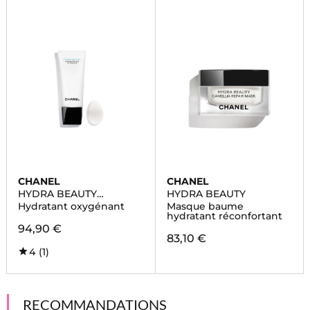
CHANEL
CHANEL
HYDRA BEAUTY
HYDRA BEAUTY
MASQUE DE NUIT AU
Hydratant oxygénant
Masque baume
CAMÉLIA
hydratant réconfortant
94,90 €
83,10 €
4
(1)
RECOMMANDATIONS