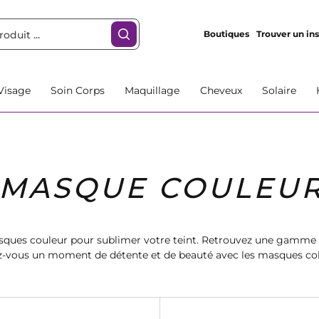
Boutiques
Trouver un ins
Visage
Soin Corps
Maquillage
Cheveux
Solaire
MASQUE COULEU
ques couleur pour sublimer votre teint. Retrouvez une gamme v
rez-vous un moment de détente et de beauté avec les masques co
lui qui vous convient et illuminez votre visage dès aujourd'hui.