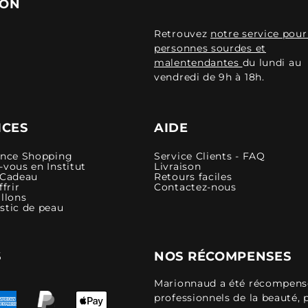
ION
Retrouvez
notre service pour
personnes sourdes et
malentendantes
du lundi au
vendredi de 9h à 18h.
ICES
AIDE
ence Shopping
Service Clients - FAQ
vous en Institut
Livraison
 Cadeau
Retours faciles
ffrir
Contactez-nous
llons
stic de peau
S
NOS RÉCOMPENSES
Marionnaud a été récompensé 
professionnels de la beauté, 