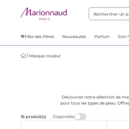
TRIER PAR
Filtres
Nos Suggestions
💙Fête des Pères
Nouveautés
Parfum
Soin 
Masque couleur
Découvrez notre sélection de mas
pour tous les types de peau. Off
ce
Disponible
16 produit(s)