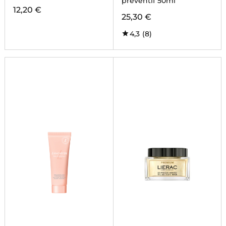
préventif 50ml
12,20 €
25,30 €
4,3
(8)