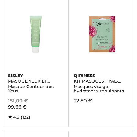
SISLEY
QIRINESS
MASQUE YEUX ET
KIT MASQUES HYAL-
LEVRES
AQUA
Masque Contour des
Masques visage
Yeux
hydratants, repulpants
151,00 €
22,80 €
99,66 €
4,6
(132)