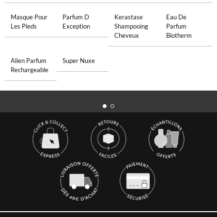
Masque Pour
Parfum D
Kerastase
Eau De
Les Pieds
Exception
Shampooing
Parfum
Cheveux
Biotherm
Alien Parfum
Super Nuxe
Rechargeable