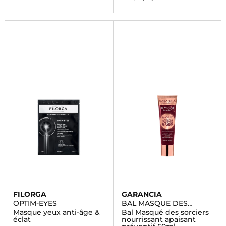
FILORGA
GARANCIA
OPTIM-EYES
BAL MASQUE DES
SORCIERS
Masque yeux anti-âge &
Bal Masqué des sorciers
éclat
nourrissant apaisant