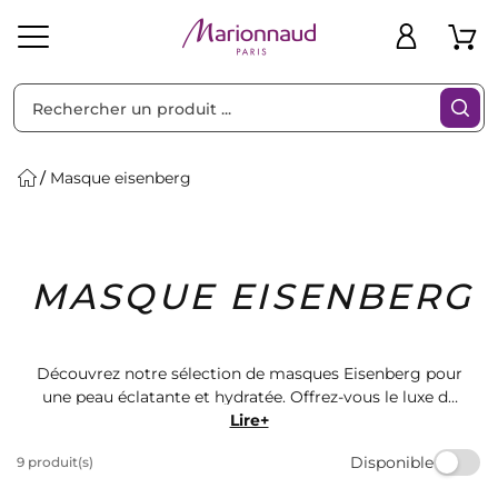
Trier par
Filtres
Masque eisenberg
Idées
Bons
MASQUE EISENBERG
heveux
Solaire
Homme
Marques
Cadeaux
Plans
Découvrez notre sélection de masques Eisenberg pour
une peau éclatante et hydratée. Offrez-vous le luxe de
soins de qualité supérieure avec nos produits formulés
Lire+
pour répondre aux besoins de votre peau. Retrouvez
Disponible
9 produit(s)
une peau radieuse et revitalisée grâce à nos masques
Eisenberg disponibles dès maintenant chez