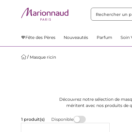
TRIER PAR
Filtres
Nos Suggestions
💙Fête des Pères
Nouveautés
Parfum
Soin 
Masque ricin
Découvrez notre sélection de masques
méritent avec nos produits de 
ro
Disponible
1 produit(s)