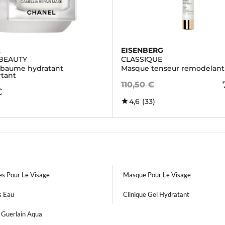
L
EISENBERG
BEAUTY
CLASSIQUE
baume hydratant
Masque tenseur remodelant
rtant
110,50 €
€
4,6
(33)
s Pour Le Visage
Masque Pour Le Visage
s Eau
Clinique Gel Hydratant
 Guerlain Aqua