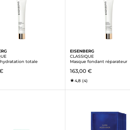
ERG
EISENBERG
QUE
CLASSIQUE
hydratation totale
Masque fondant réparateur
 €
163,00 €
)
4,8
(4)