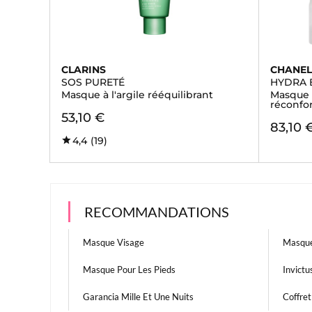
CLARINS
CHANE
SOS PURETÉ
HYDRA 
Masque à l'argile rééquilibrant
Masque 
réconfo
53,10 €
83,10 
4,4
(19)
RECOMMANDATIONS
Masque Visage
Masque
Masque Pour Les Pieds
Invictu
Garancia Mille Et Une Nuits
Coffret