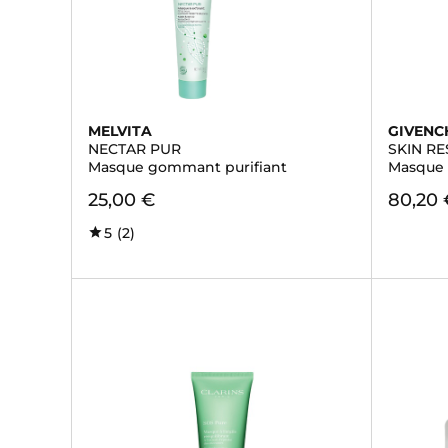
MELVITA
GIVENC
NECTAR PUR
SKIN R
Masque gommant purifiant
Masque 
25,00 €
80,20 
5
(2)