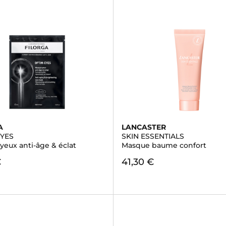
A
LANCASTER
EYES
SKIN ESSENTIALS
yeux anti-âge & éclat
Masque baume confort
€
41,30 €