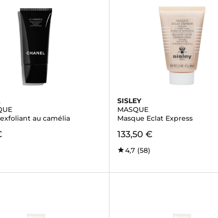
L
SISLEY
QUE
MASQUE
exfoliant au camélia
Masque Eclat Express
€
133,50 €
4,7
(58)