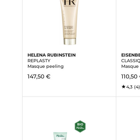
HELENA RUBINSTEIN
EISENB
REPLASTY
CLASSI
Masque peeling
Masque 
147,50 €
110,50
4,3
(4