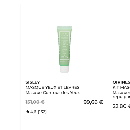
SISLEY
QIRINE
MASQUE YEUX ET LEVRES
KIT MA
Masque Contour des Yeux
Masques
repulpa
99,66 €
151,00 €
22,80 
4,6
(132)