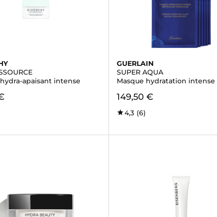
HY
GUERLAIN
ESSOURCE
SUPER AQUA
hydra-apaisant intense
Masque hydratation intense
€
149,50 €
4,3
(6)