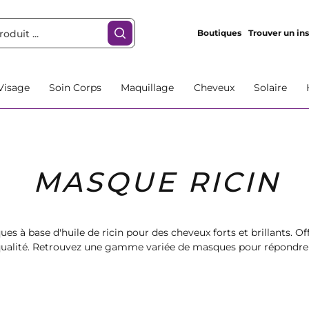
Boutiques
Trouver un ins
Visage
Soin Corps
Maquillage
Cheveux
Solaire
MASQUE RICIN
 à base d'huile de ricin pour des cheveux forts et brillants. Off
qualité. Retrouvez une gamme variée de masques pour répondre à
utine capillaire. Commandez dès maintenant chez Marionnaud.