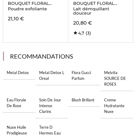
BOUQUET FLORAL
BOUQUET FLORAL
DETOX
DETOX
Poudre exfoliante
Lait démquillant
douceur
21,10 €
20,80 €
4,7
(3)
RECOMMANDATIONS
Metal Detox
Metal Detox L
Flora Gucci
Melvita
Oreal
Parfum
SOURCE DE
ROSES
Eau Florale
Soin De Jour
Blush Brillant
Creme
De Rose
Intense
Hydratante
Clarins
Nuxe
Nuxe Huile
Terre D
Prodigieuse
Hermes Eau