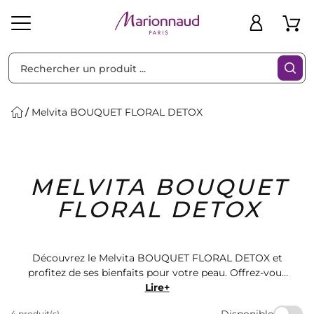
Trier par
Filtres
Melvita BOUQUET FLORAL DETOX
Idées
Bons
MELVITA BOUQUET
heveux
Solaire
Homme
Marques
Cadeaux
Plans
FLORAL DETOX
Découvrez le Melvita BOUQUET FLORAL DETOX et
profitez de ses bienfaits pour votre peau. Offrez-vous
une expérience sensorielle unique avec ce produit de
Lire+
qualité. Retrouvez une peau éclatante et revitalisée
Disponible
4 produit(s)