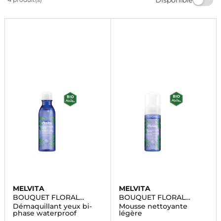
grâce à ce soin naturel. Faites confiance à Marionnaud
pour prendre soin de votre beauté au quotidien.
MELVITA
MELVITA
BOUQUET FLORAL
BOUQUET FLORAL
DETOX
DETOX
Démaquillant yeux bi-
Mousse nettoyante
phase waterproof
légère