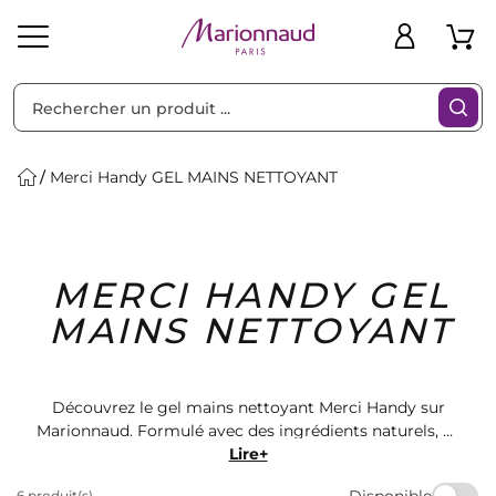
Trier par
Filtres
Merci Handy GEL MAINS NETTOYANT
Idées
Bons
MERCI HANDY GEL
heveux
Solaire
Homme
Marques
Cadeaux
Plans
MAINS NETTOYANT
Découvrez le gel mains nettoyant Merci Handy sur
Marionnaud. Formulé avec des ingrédients naturels, ce
produit laisse vos mains propres et douces. Parfait
Lire+
pour une hygiène quotidienne, ce gel pratique est
Disponible
6 produit(s)