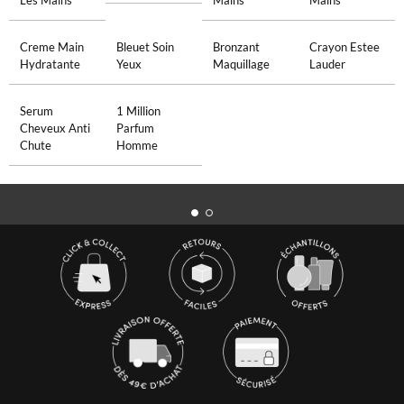
Les Mains
Mains
Mains
Creme Main
Bleuet Soin
Bronzant
Crayon Estee
Hydratante
Yeux
Maquillage
Lauder
Serum
1 Million
Cheveux Anti
Parfum
Chute
Homme