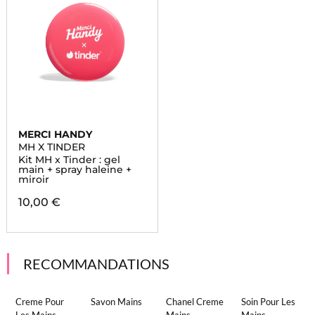
MERCI HANDY
MH X TINDER
Kit MH x Tinder : gel
main + spray haleine +
miroir
10,00 €
RECOMMANDATIONS
Creme Pour
Savon Mains
Chanel Creme
Soin Pour Les