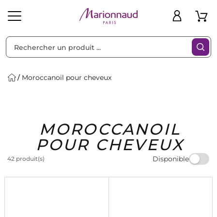
Trier par
Filtres
Moroccanoil pour cheveux
Idées
Bons
MOROCCANOIL
heveux
Solaire
Homme
Marques
Cadeaux
Plans
POUR CHEVEUX
Disponible
42 produit(s)