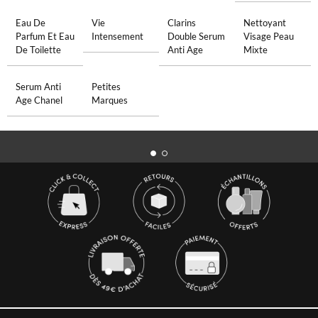
Eau De
Vie
Clarins
Nettoyant
Parfum Et Eau
Intensement
Double Serum
Visage Peau
De Toilette
Anti Age
Mixte
Serum Anti
Petites
Age Chanel
Marques