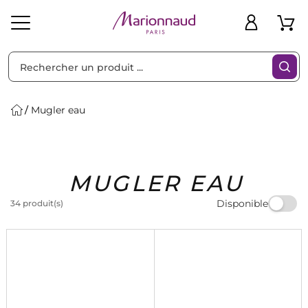
Trier par
Filtres
Mugler eau
Idées
Bons
MUGLER EAU
heveux
Solaire
Homme
Marques
Cadeaux
Plans
Disponible
34 produit(s)