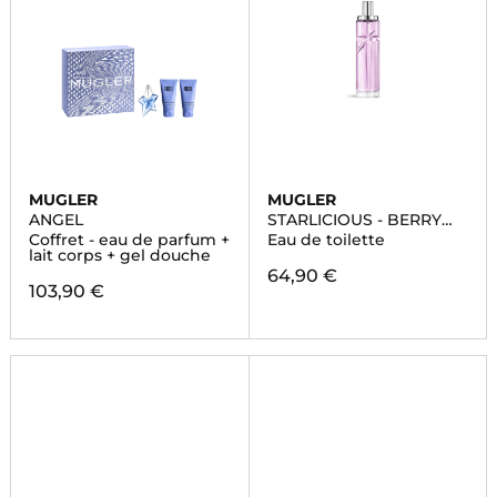
MUGLER
MUGLER
ANGEL
STARLICIOUS - BERRY
LICORICE
Coffret - eau de parfum +
Eau de toilette
lait corps + gel douche
64,90 €
103,90 €