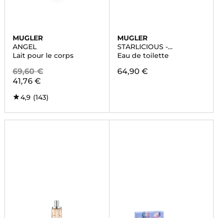
MUGLER
MUGLER
ANGEL
STARLICIOUS -
PISTACHIO PRALINE
Lait pour le corps
Eau de toilette
69,60 €
64,90 €
41,76 €
4,9
(143)