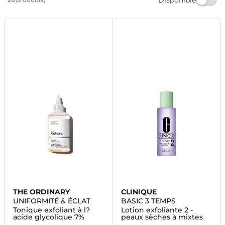
en bonne santé. Trouvez le nettoyant exfoliant idéal
pour votre routine beauté chez Marionnaud.
THE ORDINARY
CLINIQUE
UNIFORMITÉ & ÉCLAT
BASIC 3 TEMPS
Tonique exfoliant à l?
Lotion exfoliante 2 -
acide glycolique 7%
peaux sèches à mixtes