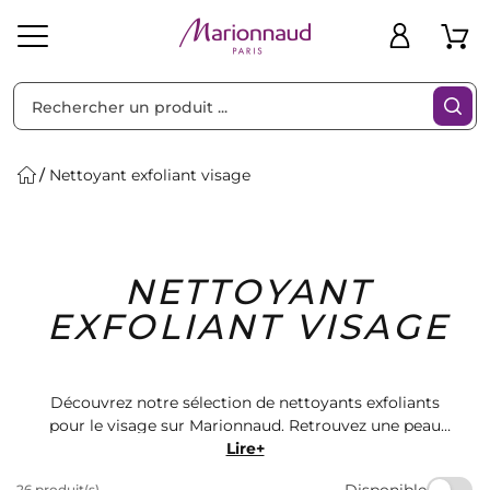
Trier par
Filtres
Nettoyant exfoliant visage
Idées
Bons
NETTOYANT
heveux
Solaire
Homme
Marques
Cadeaux
Plans
EXFOLIANT VISAGE
Découvrez notre sélection de nettoyants exfoliants
pour le visage sur Marionnaud. Retrouvez une peau
douce et éclatante grâce à nos produits de qualité.
Lire+
Offrez-vous le soin parfait pour une peau radieuse et
Disponible
26 produit(s)