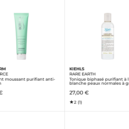
ERM
KIEHLS
RCE
RARE EARTH
t moussant purifiant anti-
Tonique biphasé purifiant à l
n
blanche peaux normales à g
€
27,00 €
2
(1)