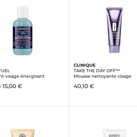
CLINIQUE
FUEL
TAKE THE DAY OFF™
nt visage énergisant
Mousse nettoyante visage
15,00 €
40,10 €
e
)