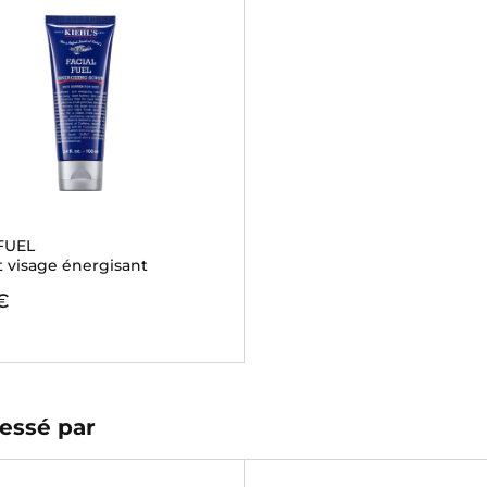
FUEL
t visage énergisant
€
essé par