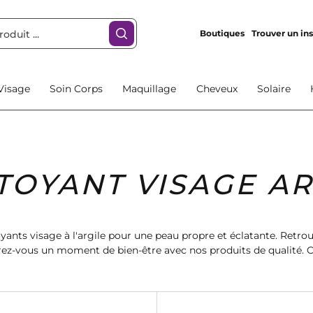
Boutiques
Trouver un ins
Visage
Soin Corps
Maquillage
Cheveux
Solaire
TOYANT VISAGE AR
yants visage à l'argile pour une peau propre et éclatante. Retro
rez-vous un moment de bien-être avec nos produits de qualité
profitez d'une peau parfaitement nettoyée et purifiée.