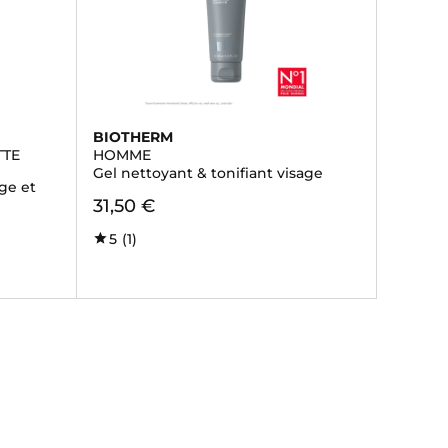
BIOTHERM
TTE
HOMME
Gel nettoyant & tonifiant visage
ge et
31,50 €
5
(1)