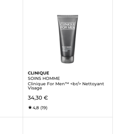
CLINIQUE
SOINS HOMME
Clinique For Men™ <br/> Nettoyant
Visage
34,30 €
4,8
(19)