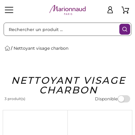
Trier par
Filtres
Nettoyant visage charbon
Idées
Bons
NETTOYANT VISAGE
heveux
Solaire
Homme
Marques
Cadeaux
Plans
CHARBON
Disponible
3 produit(s)