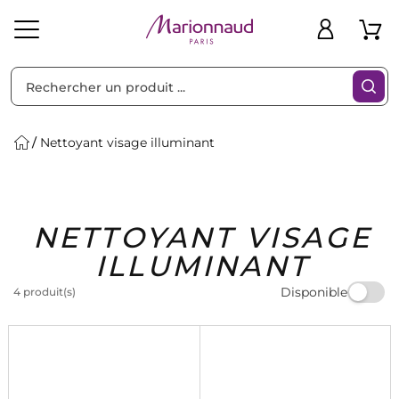
Trier par
Filtres
Nettoyant visage illuminant
Idées
Bons
NETTOYANT VISAGE
heveux
Solaire
Homme
Marques
Cadeaux
Plans
ILLUMINANT
Disponible
4 produit(s)