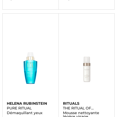
HELENA RUBINSTEIN
RITUALS
PURE RITUAL
THE RITUAL OF
NAMASTE
Démaquillant yeux
Mousse nettoyante
légère visage