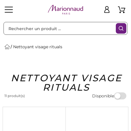
Trier par
Filtres
Nettoyant visage rituals
Idées
Bons
NETTOYANT VISAGE
heveux
Solaire
Homme
Marques
Cadeaux
Plans
RITUALS
Disponible
11 produit(s)