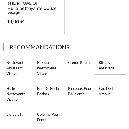
THE RITUAL OF
NAMASTE
Huile nettoyante douce
visage
19,90 €
RECOMMANDATIONS
Nettoyant
Mousse
Creme Rituals
Rituals
Moussant
Nettoyante
Ayurveda
Visage
Visage
Huile
Eau De Roche
Pinceaux Pour
Eau De L
Nettoyante
Rochas
Paupières
Amour
Visage
Lierac Lift
Cologne Pour
Femme