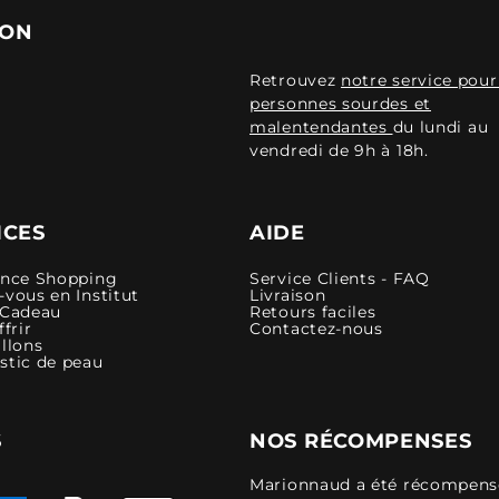
ION
Retrouvez
notre service pour
personnes sourdes et
malentendantes
du lundi au
vendredi de 9h à 18h.
ICES
AIDE
ence Shopping
Service Clients - FAQ
vous en Institut
Livraison
 Cadeau
Retours faciles
ffrir
Contactez-nous
llons
stic de peau
S
NOS RÉCOMPENSES
Marionnaud a été récompensé 