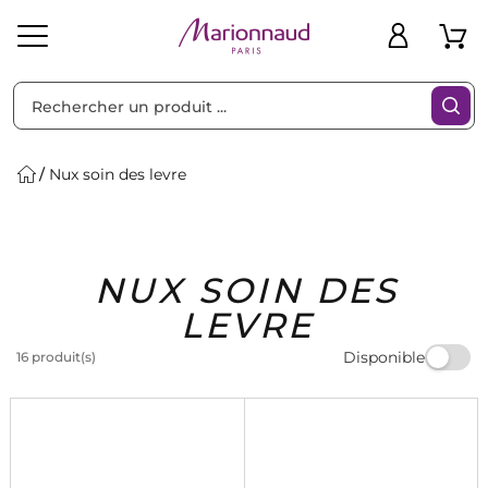
Trier par
Filtres
Nux soin des levre
Idées
Bons
NUX SOIN DES
heveux
Solaire
Homme
Marques
Cadeaux
Plans
LEVRE
Disponible
16 produit(s)