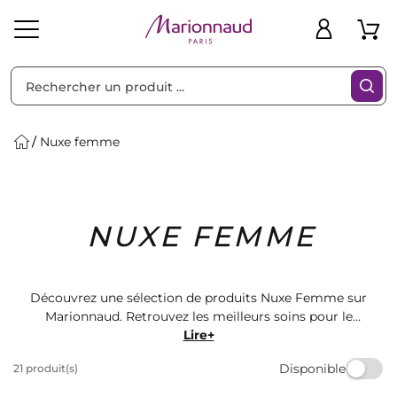
Trier par
Filtres
Nuxe femme
Idées
Bons
NUXE FEMME
heveux
Solaire
Homme
Marques
Cadeaux
Plans
Découvrez une sélection de produits Nuxe Femme sur
Marionnaud. Retrouvez les meilleurs soins pour le
visage, le corps et les cheveux de la célèbre marque
Lire+
française. Offrez-vous des produits de qualité pour
Disponible
21 produit(s)
prendre soin de vous au quotidien. Commandez dès
maintenant et profitez de la livraison rapide.