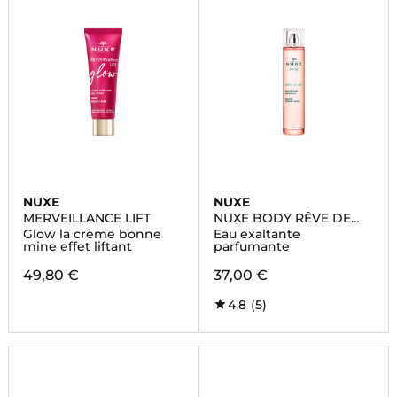
NUXE
NUXE
MERVEILLANCE LIFT
NUXE BODY RÊVE DE
THÉ®
Glow la crème bonne
Eau exaltante
mine effet liftant
parfumante
49,80 €
37,00 €
4,8
(5)