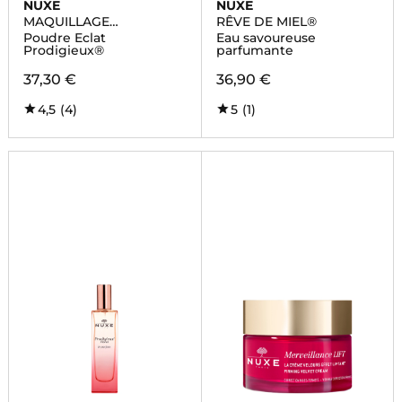
NUXE
NUXE
MAQUILLAGE
RÊVE DE MIEL®
PRODIGIEUX
Poudre Eclat
Eau savoureuse
Prodigieux®
parfumante
37,30 €
36,90 €
4,5
(4)
5
(1)