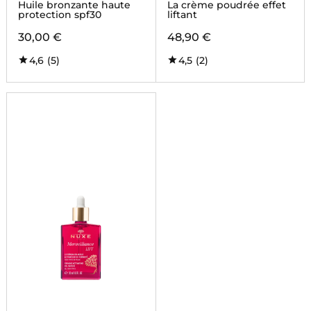
Huile bronzante haute
La crème poudrée effet
protection spf30
liftant
30,00 €
48,90 €
4,6
(5)
4,5
(2)