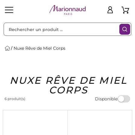
Trier par
Filtres
Nuxe Rêve de Miel Corps
Idées
Bons
NUXE RÊVE DE MIEL
heveux
Solaire
Homme
Marques
Cadeaux
Plans
CORPS
Disponible
6 produit(s)