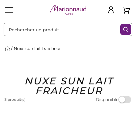
Trier par
Filtres
Nuxe sun lait fraicheur
Idées
Bons
NUXE SUN LAIT
heveux
Solaire
Homme
Marques
Cadeaux
Plans
FRAICHEUR
Disponible
3 produit(s)