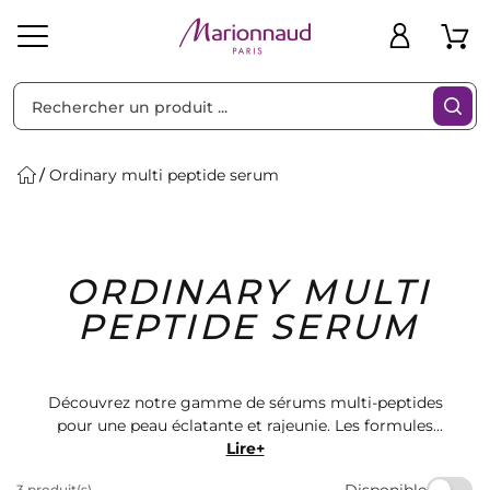
Trier par
Filtres
Ordinary multi peptide serum
Idées
Bons
ORDINARY MULTI
heveux
Solaire
Homme
Marques
Cadeaux
Plans
PEPTIDE SERUM
Découvrez notre gamme de sérums multi-peptides
pour une peau éclatante et rajeunie. Les formules
avancées ciblent les signes de l'âge pour des résultats
Lire+
visibles. Offrez-vous le luxe de soins de qualité chez
Disponible
3 produit(s)