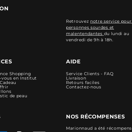
ION
Retrouvez
notre service pour
personnes sourdes et
malentendantes
du lundi au
vendredi de 9h à 18h.
ICES
AIDE
ence Shopping
Service Clients - FAQ
vous en Institut
Livraison
 Cadeau
Retours faciles
ffrir
Contactez-nous
llons
stic de peau
S
NOS RÉCOMPENSES
Marionnaud a été récompensé 