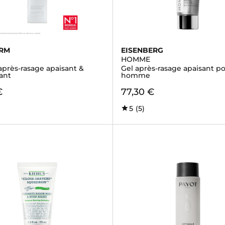
ERM
EISENBERG
HOMME
près-rasage apaisant &
Gel après-rasage apaisant p
ant
homme
€
77,30 €
5
(5)