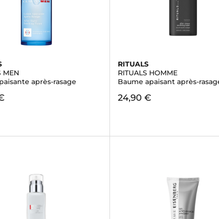
S
RITUALS
S MEN
RITUALS HOMME
paisante après-rasage
Baume apaisant après-rasag
€
24,90 €