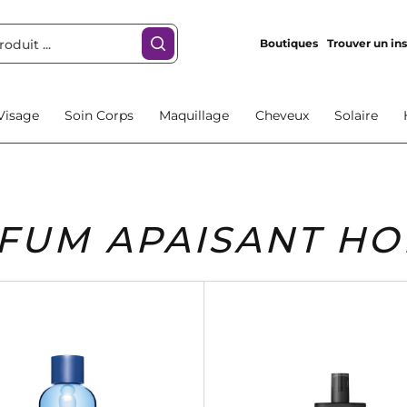
Boutiques
Trouver un ins
Visage
Soin Corps
Maquillage
Cheveux
Solaire
FUM APAISANT H