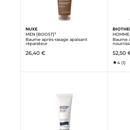
NUXE
BIOTH
MEN [BOOST]³
HOMME
Baume après-rasage apaisant
Baume a
réparateur
nourriss
26,40 €
52,50 
4
(1)