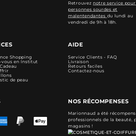
Retrouvez
notre service pour
personnes sourdes et
malentendantes
du lundi au
vendredi de 9h à 18h.
ICES
AIDE
ence Shopping
Service Clients - FAQ
vous en Institut
Livraison
 Cadeau
Retours faciles
ffrir
Contactez-nous
llons
stic de peau
S
NOS RÉCOMPENSES
Marionnaud a été récompensé 
professionnels de la beauté, 
magasins !