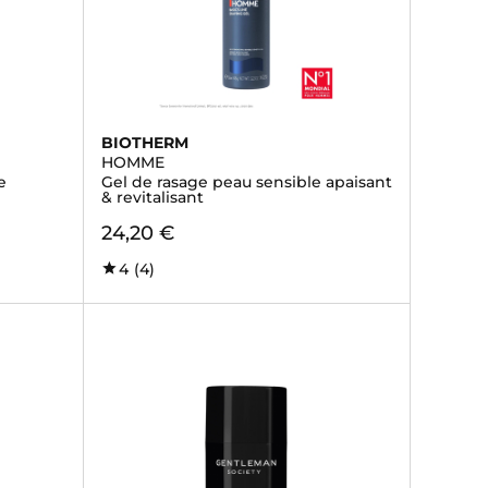
BIOTHERM
HOMME
e
Gel de rasage peau sensible apaisant
& revitalisant
24,20 €
4
(4)