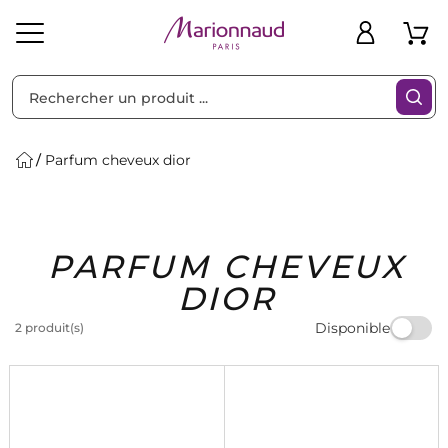
Trier par
Filtres
Parfum cheveux dior
Idées
Bons
PARFUM CHEVEUX
heveux
Solaire
Homme
Marques
Cadeaux
Plans
DIOR
Disponible
2 produit(s)