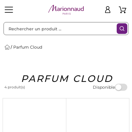
Trier par
Filtres
Parfum Cloud
Idées
Bons
PARFUM CLOUD
heveux
Solaire
Homme
Marques
Cadeaux
Plans
Disponible
4 produit(s)