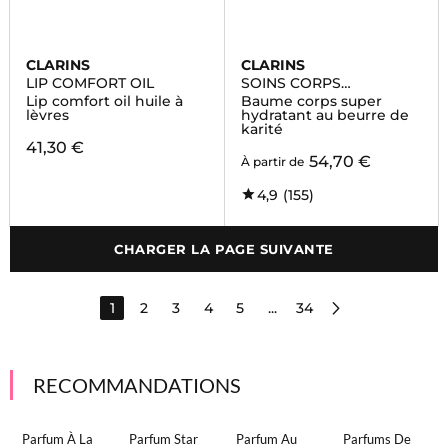
CLARINS
CLARINS
LIP COMFORT OIL
SOINS CORPS
HYDRATANTS
Lip comfort oil huile à
Baume corps super
lèvres
hydratant au beurre de
karité
41,30 €
54,70 €
À partir de
4,9
(155)
CHARGER LA PAGE SUIVANTE
1
2
3
4
5
...
34
RECOMMANDATIONS
Parfum À La
Parfum Star
Parfum Au
Parfums De