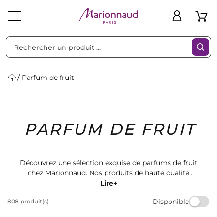
Trier par
Filtres
Parfum de fruit
Idées
Bons
PARFUM DE FRUIT
heveux
Solaire
Homme
Marques
Cadeaux
Plans
Découvrez une sélection exquise de parfums de fruit
chez Marionnaud. Nos produits de haute qualité
offrent une expérience sensorielle unique. Des notes
Lire+
fruitées enivrantes pour une touche de fraîcheur et de
Disponible
808 produit(s)
douceur. Trouvez le parfum parfait pour vous ou
offrez-le en cadeau à un être cher. Magasinez