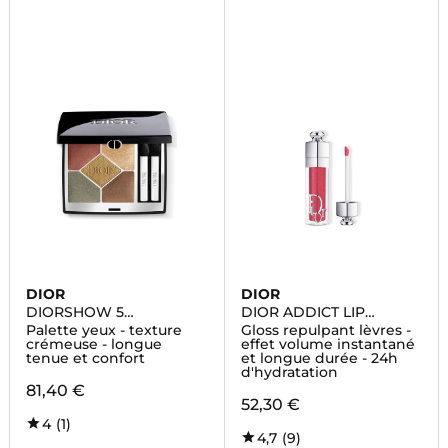
DIOR
DIOR
DIORSHOW 5
DIOR ADDICT LIP
COULEURS
MAXIMIZER
Palette yeux - texture
Gloss repulpant lèvres -
crémeuse - longue
effet volume instantané
tenue et confort
et longue durée - 24h
d'hydratation
81,40 €
52,30 €
4
(1)
4,7
(9)