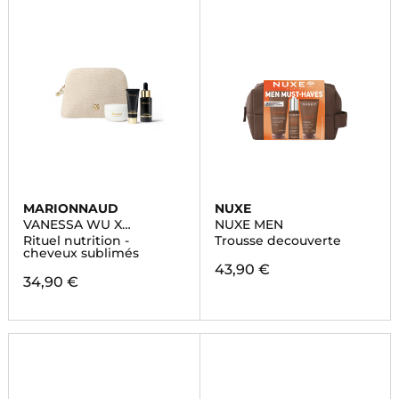
MARIONNAUD
NUXE
VANESSA WU X
NUXE MEN
MARIONNAUD
Rituel nutrition -
Trousse decouverte
cheveux sublimés
43,90 €
34,90 €