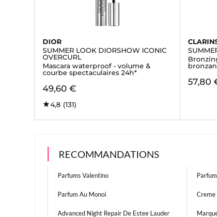
DIOR
CLARIN
SUMMER LOOK DIORSHOW ICONIC
SUMME
OVERCURL
Bronzin
Mascara waterproof - volume &
bronzan
courbe spectaculaires 24h*
57,80 
49,60 €
4,8
(131)
RECOMMANDATIONS
Parfums Valentino
Parfum
Parfum Au Monoi
Creme 
Advanced Night Repair De Estee Lauder
Marque