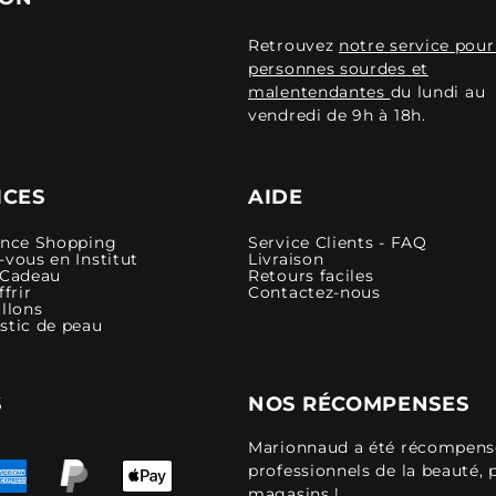
Retrouvez
notre service pour
personnes sourdes et
malentendantes
du lundi au
vendredi de 9h à 18h.
ICES
AIDE
ence Shopping
Service Clients - FAQ
vous en Institut
Livraison
 Cadeau
Retours faciles
ffrir
Contactez-nous
llons
stic de peau
S
NOS RÉCOMPENSES
Marionnaud a été récompensé 
professionnels de la beauté, 
magasins !