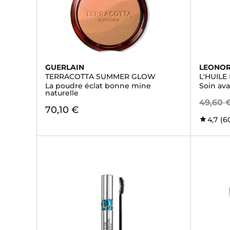
GUERLAIN
LEONOR
TERRACOTTA SUMMER GLOW
L'HUILE
La poudre éclat bonne mine
Soin av
naturelle
49,60 
70,10 €
4,7
(6