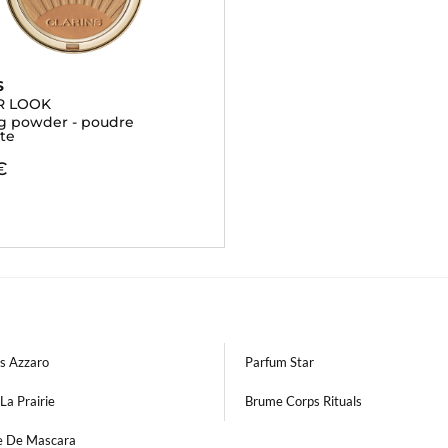
S
R LOOK
g powder - poudre
te
€
s Azzaro
Parfum Star
La Prairie
Brume Corps Rituals
 De Mascara