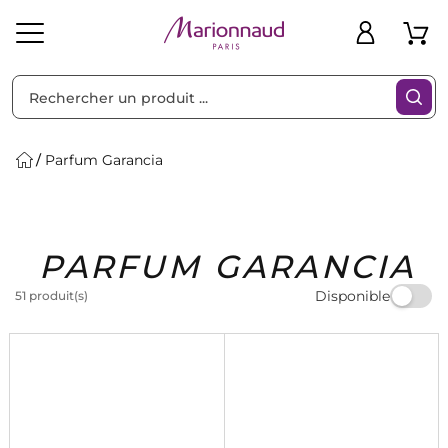
Trier par
Filtres
Parfum Garancia
Idées
Bons
PARFUM GARANCIA
heveux
Solaire
Homme
Marques
Cadeaux
Plans
Disponible
51 produit(s)