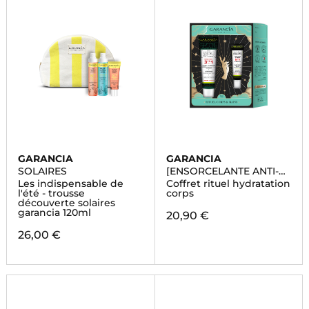
GARANCIA
GARANCIA
SOLAIRES
[ENSORCELANTE ANTI-
PEAU DE CROCO]
Les indispensable de
Coffret rituel hydratation
l'été - trousse
corps
découverte solaires
garancia 120ml
20,90 €
26,00 €