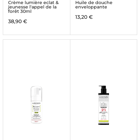
PEAU DE CROCO
Crème lumière eclat &
Huile de douche
jeunesse l'appel de la
enveloppante
forêt 30ml
13,20 €
38,90 €