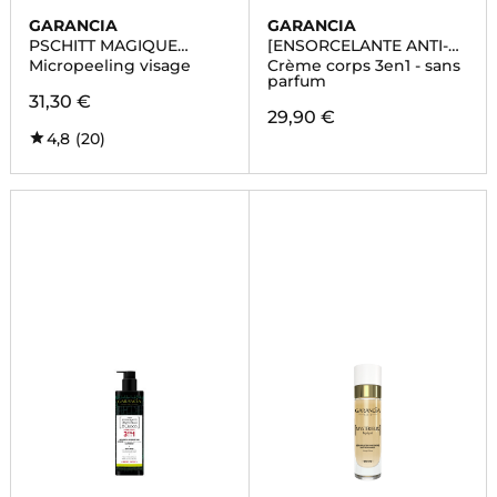
GARANCIA
GARANCIA
PSCHITT MAGIQUE
[ENSORCELANTE ANTI-
NOUVELLE PEAU
PEAU DE CROCO]
Micropeeling visage
Crème corps 3en1 - sans
parfum
31,30 €
29,90 €
4,8
(20)