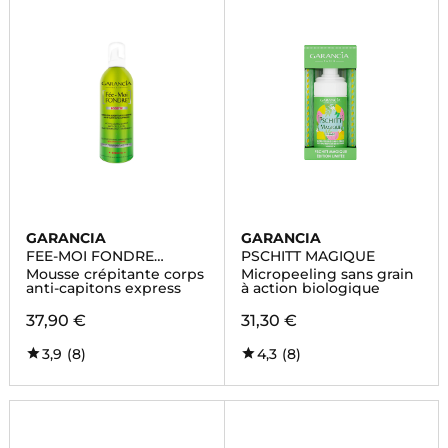
GARANCIA
GARANCIA
FEE-MOI FONDRE
PSCHITT MAGIQUE
BOOSTEE
Mousse crépitante corps
Micropeeling sans grain
anti-capitons express
à action biologique
37,90 €
31,30 €
3,9
(8)
4,3
(8)