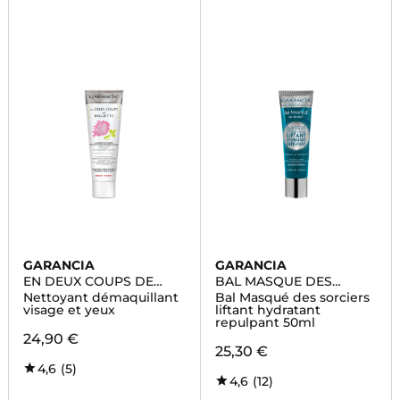
GARANCIA
GARANCIA
EN DEUX COUPS DE
BAL MASQUE DES
BAGUETTE ROSE
SORCIERS
Nettoyant démaquillant
Bal Masqué des sorciers
visage et yeux
liftant hydratant
repulpant 50ml
24,90 €
25,30 €
4,6
(5)
4,6
(12)