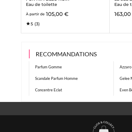
Eau de toilette
Eau de t
105,00 €
163,00
À partir de
5
(3)
RECOMMANDATIONS
Parfum Gomme
Azzar
Scandale Parfum Homme
Gelee 
Concentre Eclat
Even Be