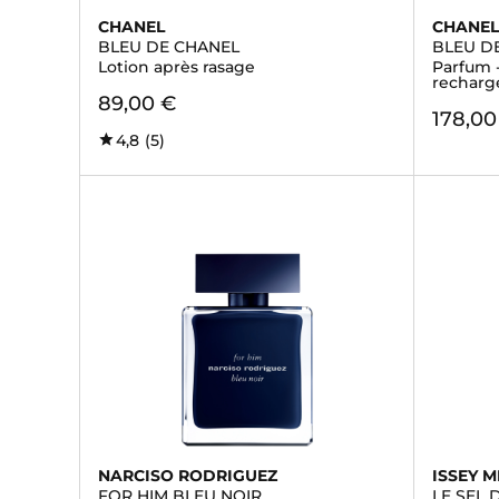
CHANEL
CHANE
BLEU DE CHANEL
BLEU D
Lotion après rasage
Parfum -
recharg
89,00 €
178,00
4,8
(5)
NARCISO RODRIGUEZ
ISSEY M
FOR HIM BLEU NOIR
LE SEL 