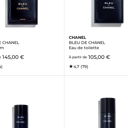
L
CHANEL
E CHANEL
BLEU DE CHANEL
um
Eau de toilette
145,00 €
105,00 €
e
À partir de
4)
4,7
(79)