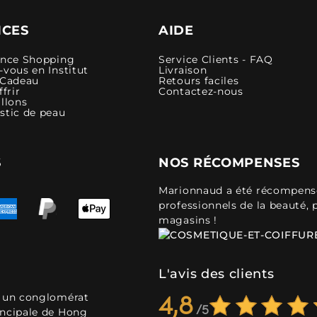
ICES
AIDE
ence Shopping
Service Clients - FAQ
vous en Institut
Livraison
 Cadeau
Retours faciles
ffrir
Contactez-nous
llons
stic de peau
S
NOS RÉCOMPENSES
Marionnaud a été récompensé 
professionnels de la beauté, 
magasins !
L'avis des clients
, un conglomérat
4,8
incipale de Hong