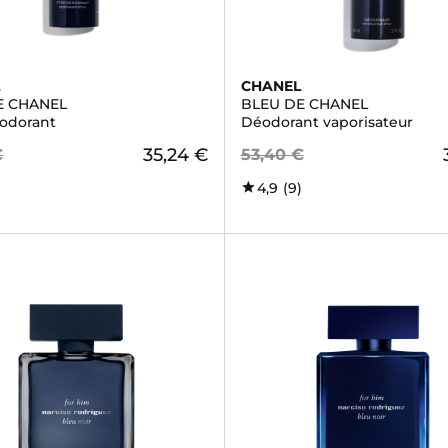
L
CHANEL
E CHANEL
BLEU DE CHANEL
éodorant
Déodorant vaporisateur
35,24 €
€
53,40 €
)
4,9
(9)