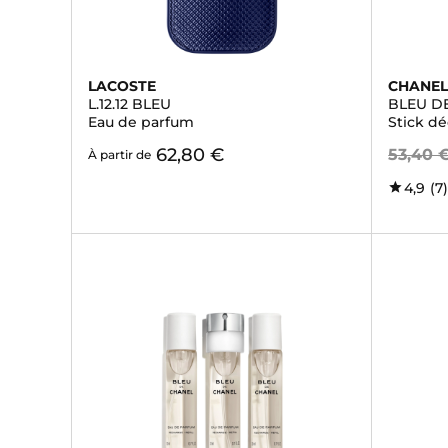
LACOSTE
CHANE
L.12.12 BLEU
BLEU D
Eau de parfum
Stick d
62,80 €
53,40 
À partir de
4,9
(7