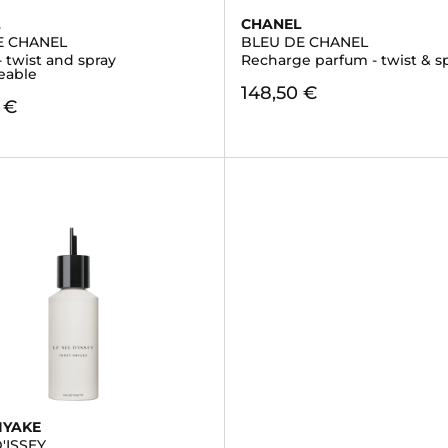
L
CHANEL
E CHANEL
BLEU DE CHANEL
 twist and spray
Recharge parfum - twist & s
eable
148,50 €
 €
IYAKE
D'ISSEY