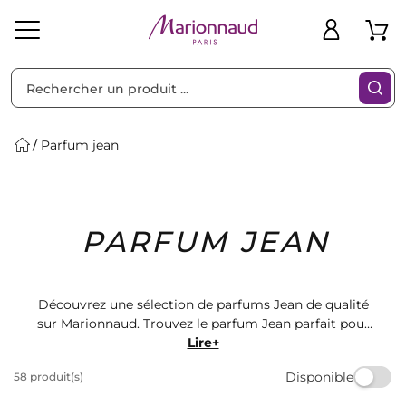
Trier par
Filtres
Parfum jean
Idées
Bons
PARFUM JEAN
heveux
Solaire
Homme
Marques
Cadeaux
Plans
Découvrez une sélection de parfums Jean de qualité
sur Marionnaud. Trouvez le parfum Jean parfait pour
vous parmi notre large gamme de produits. Offrez-
Lire+
vous un parfum Jean qui vous correspond et laissez-
Disponible
58 produit(s)
vous envoûter par ses délicates notes. Commandez
dès maintenant et profitez d'une livraison rapide.