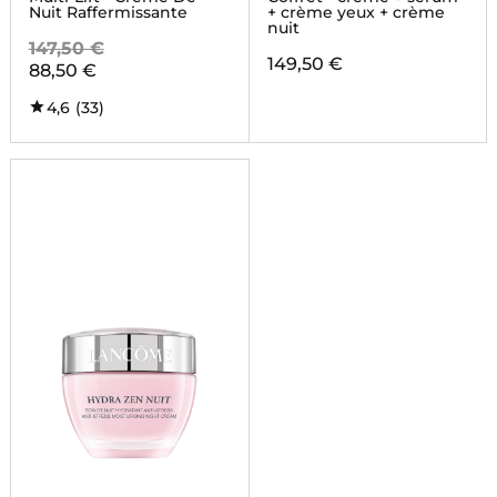
Nuit Raffermissante
+ crème yeux + crème
nuit
147,50 €
149,50 €
88,50 €
4,6
(33)