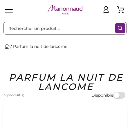
Trier par
Filtres
Parfum la nuit de lancome
Idées
Bons
PARFUM LA NUIT DE
heveux
Solaire
Homme
Marques
Cadeaux
Plans
LANCOME
Disponible
9 produit(s)