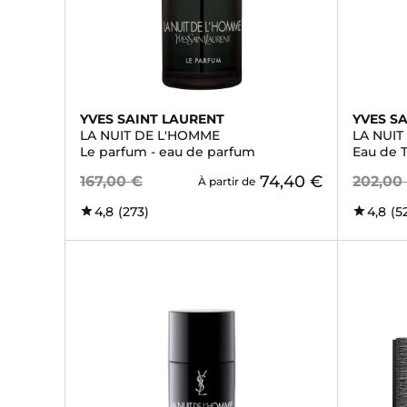
YVES SAINT LAURENT
YVES S
LA NUIT DE L'HOMME
LA NUI
Le parfum - eau de parfum
Eau de T
74,40 €
167,00 €
202,00
À partir de
4,8
(273)
4,8
(5