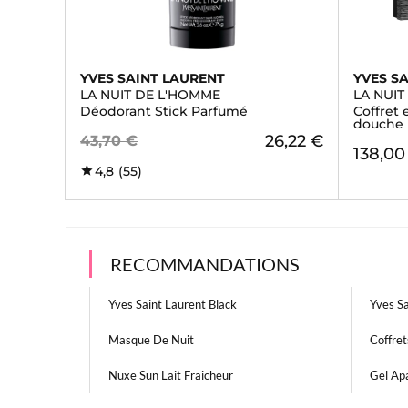
YVES SAINT LAURENT
YVES S
LA NUIT DE L'HOMME
LA NUI
Déodorant Stick Parfumé
Coffret 
douche
26,22 €
43,70 €
138,00
4,8
(55)
RECOMMANDATIONS
Yves Saint Laurent Black
Yves S
Masque De Nuit
Coffret
Nuxe Sun Lait Fraicheur
Gel Apa