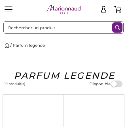
Trier par
Filtres
Parfum legende
Idées
Bons
PARFUM LEGENDE
heveux
Solaire
Homme
Marques
Cadeaux
Plans
Disponible
10 produit(s)