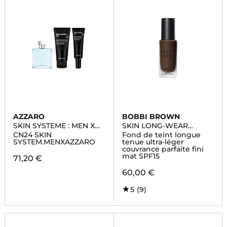
AZZARO
BOBBI BROWN
SKIN SYSTEME : MEN X
SKIN LONG-WEAR
AZZARO
WEIGHTLESS
CN24 SKIN
Fond de teint longue
FOUNDATION
SYSTEM.MENXAZZARO
tenue ultra-léger
couvrance parfaite fini
mat SPF15
71,20 €
60,00 €
5
(9)