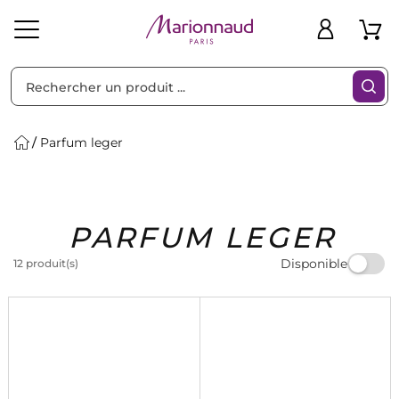
Trier par
Filtres
Parfum leger
Idées
Bons
PARFUM LEGER
heveux
Solaire
Homme
Marques
Cadeaux
Plans
Disponible
12 produit(s)