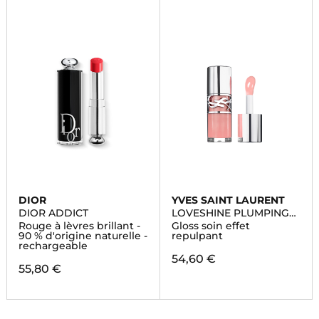
DIOR
YVES SAINT LAURENT
DIOR ADDICT
LOVESHINE PLUMPING
LIP OIL GLOSS
Rouge à lèvres brillant -
Gloss soin effet
90 % d'origine naturelle -
repulpant
rechargeable
54,60 €
55,80 €