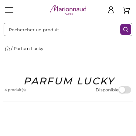
Trier par
Filtres
Parfum Lucky
Idées
Bons
PARFUM LUCKY
heveux
Solaire
Homme
Marques
Cadeaux
Plans
Disponible
4 produit(s)