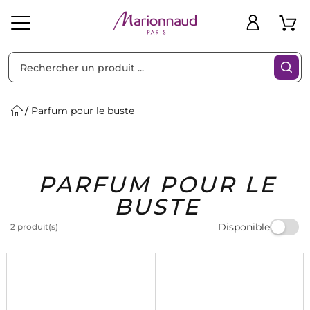
Trier par
Filtres
Parfum pour le buste
Idées
Bons
PARFUM POUR LE
heveux
Solaire
Homme
Marques
Cadeaux
Plans
BUSTE
Disponible
2 produit(s)