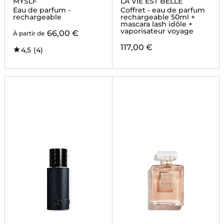
MYSLF
LA VIE EST BELLE
Eau de parfum -
Coffret - eau de parfum
rechargeable
rechargeable 50ml +
mascara lash idôle +
vaporisateur voyage
66,00 €
À partir de
117,00 €
4,5
(4)