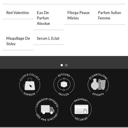
Red Valentino
Eau De
Filorga Peaux
Parfum Sultan
Parfum
Mixtes
Femme
Absolue
Maquillage De
Serum L Eclat
Sisley