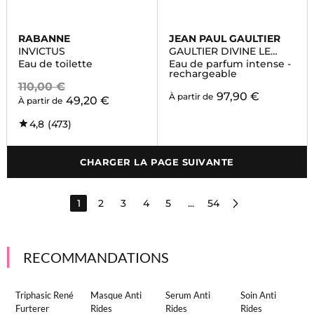
RABANNE
JEAN PAUL GAULTIER
INVICTUS
GAULTIER DIVINE LE
PARFUM
Eau de toilette
Eau de parfum intense -
rechargeable
110,00 €
97,90 €
À partir de
49,20 €
À partir de
4,8
(473)
CHARGER LA PAGE SUIVANTE
1
2
3
4
5
...
54
RECOMMANDATIONS
Triphasic René
Masque Anti
Serum Anti
Soin Anti
Furterer
Rides
Rides
Rides