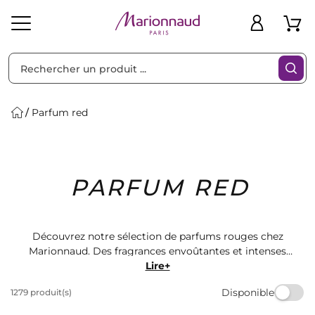
Trier par
Filtres
Parfum red
Idées
Bons
PARFUM RED
heveux
Solaire
Homme
Marques
Cadeaux
Plans
Découvrez notre sélection de parfums rouges chez
Marionnaud. Des fragrances envoûtantes et intenses
pour sublimer votre quotidien. Trouvez le parfum red
Lire+
parfait parmi nos nombreuses marques de renom.
Disponible
1279 produit(s)
Offrez-vous un parfum qui vous ressemble et laissez-
vous séduire par notre collection exclusive.