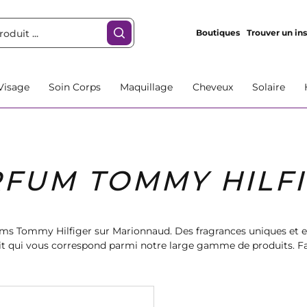
Boutiques
Trouver un ins
Visage
Soin Corps
Maquillage
Cheveux
Solaire
FUM TOMMY HILF
ums Tommy Hilfiger sur Marionnaud. Des fragrances uniques et
t qui vous correspond parmi notre large gamme de produits. Fait
tionnel à vos proches avec les parfums Tommy Hilfiger sur Mar