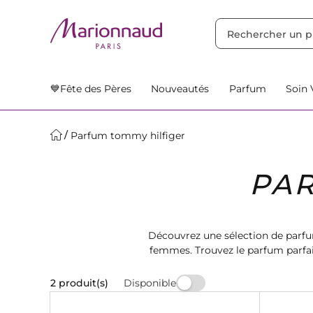
TRIER PAR
Filtres
Nos Suggestions
💙Fête des Pères
Nouveautés
Parfum
Soin 
Parfum tommy hilfiger
PAR
Découvrez une sélection de parf
femmes. Trouvez le parfum parfai
cadeau excep
Disponible
2 produit(s)