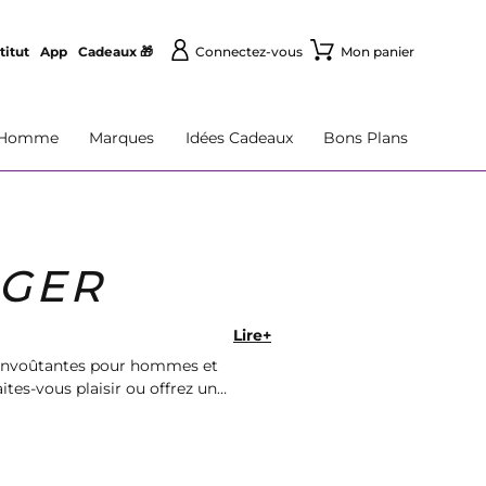
titut
App
Cadeaux 🎁
Connectez-vous
Mon panier
Homme
Marques
Idées Cadeaux
Bons Plans
IGER
Lire+
 envoûtantes pour hommes et
es-vous plaisir ou offrez un
ionnaud.