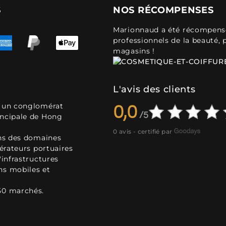
S
NOS RÉCOMPENSES
Marionnaud a été récompensé 
professionnels de la beauté, 
magasins !
L'avis des clients
, un conglomérat
0,0
incipale de Hong
0 avis - certifié par
ans des domaines
pérateurs portuaires
'infrastructures
ns mobiles et
50 marchés.