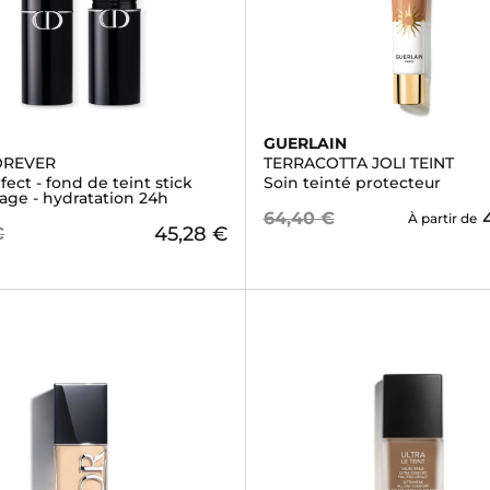
GUERLAIN
OREVER
TERRACOTTA JOLI TEINT
fect - fond de teint stick
Soin teinté protecteur
age - hydratation 24h
64,40 €
À partir de
45,28 €
€