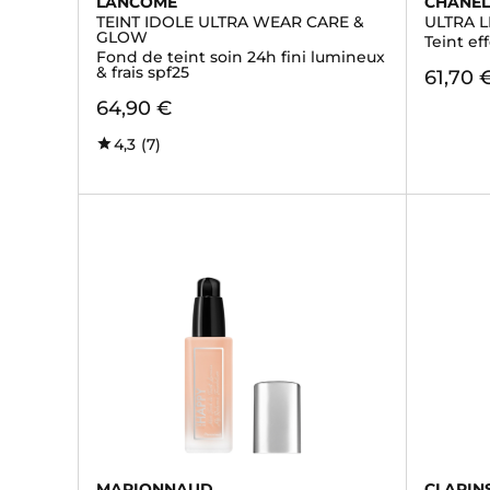
LANCÔME
CHANE
TEINT IDOLE ULTRA WEAR CARE &
ULTRA L
GLOW
Teint ef
Fond de teint soin 24h fini lumineux
& frais spf25
61,70 
64,90 €
4,3
(7)
MARIONNAUD
CLARIN