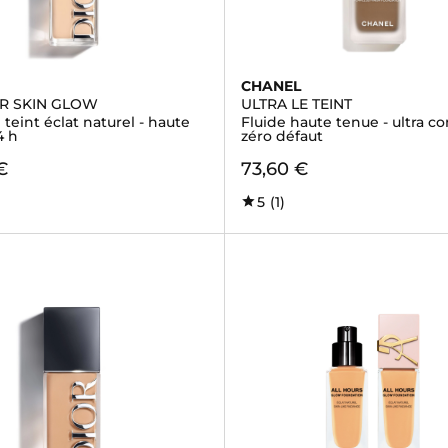
CHANEL
R SKIN GLOW
ULTRA LE TEINT
teint éclat naturel - haute
Fluide haute tenue - ultra con
4 h
zéro défaut
€
73,60 €
5
(1)