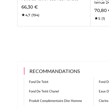
tenue 24
66,30 €
70,80
4,7
(194)
5
(1)
RECOMMANDATIONS
Fond De Teint
Fond De
Fond De Teint Chanel
Eaux D
Produit Complémentaire Dior Homme
Clarins