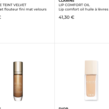
L
CLARINS
E TEINT VELVET
LIP COMFORT OIL
fet flouteur fini mat velours
Lip comfort oil huile à lèvres
€
41,30 €
S
DIOR