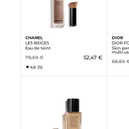
CHANEL
DIOR
LES BEIGES
DIOR F
Eau de teint
Skin per
multi-us
52,47 €
79,50 €
68,60 
4,6
(5)