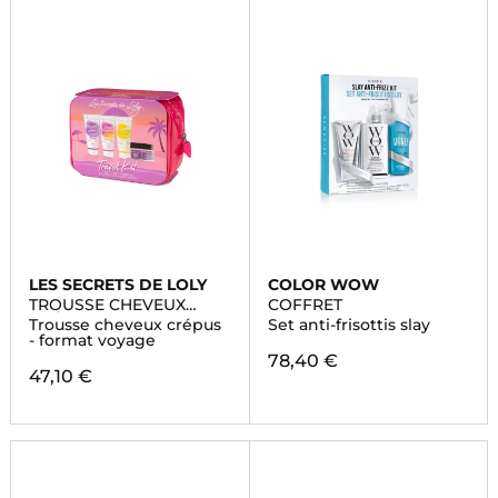
LES SECRETS DE LOLY
COLOR WOW
TROUSSE CHEVEUX
COFFRET
CRÉPUS
Trousse cheveux crépus
Set anti-frisottis slay
- format voyage
78,40 €
47,10 €