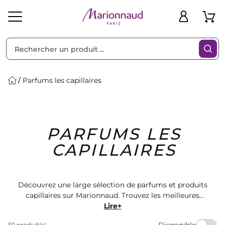
Trier par
Filtres
Parfums les capillaires
Idées
Bons
PARFUMS LES
heveux
Solaire
Homme
Marques
Cadeaux
Plans
CAPILLAIRES
Découvrez une large sélection de parfums et produits
capillaires sur Marionnaud. Trouvez les meilleures
marques et les dernières tendances pour prendre soin
Lire+
de vos cheveux et sentir bon toute la journée. Offrez-
Disponible
30 produit(s)