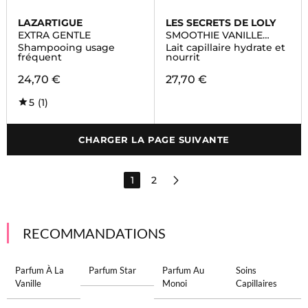
LAZARTIGUE
LES SECRETS DE LOLY
EXTRA GENTLE
SMOOTHIE VANILLE
YLANG
Shampooing usage
Lait capillaire hydrate et
fréquent
nourrit
24,70 €
27,70 €
5
(1)
CHARGER LA PAGE SUIVANTE
1
2
RECOMMANDATIONS
Parfum À La
Parfum Star
Parfum Au
Soins
Vanille
Monoi
Capillaires