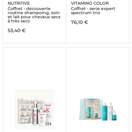
PROFESSIONNEL
NUTRITIVE
VITAMINO COLOR
Coffret - découverte
Coffret - serie expert
routine shampoing, soin
spectrum trio
et lait pour cheveux secs
à très secs
76,10 €
53,40 €