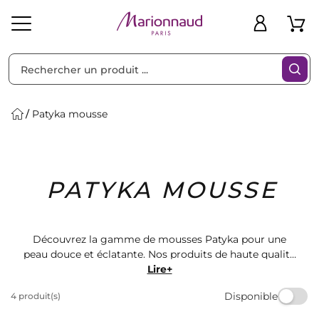
Trier par
Filtres
Patyka mousse
Idées
Bons
PATYKA MOUSSE
heveux
Solaire
Homme
Marques
Cadeaux
Plans
Découvrez la gamme de mousses Patyka pour une
peau douce et éclatante. Nos produits de haute qualité
sont parfaits pour nettoyer et hydrater votre peau.
Lire+
Offrez-vous le luxe d'une routine de soins de la peau
Disponible
4 produit(s)
efficace avec les mousses Patyka disponibles chez
Marionnaud. Commandez dès maintenant!