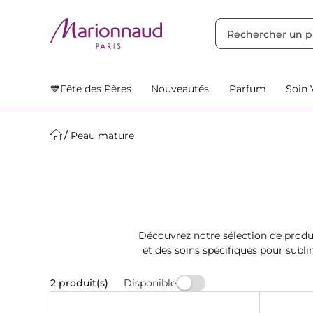
TRIER PAR
Filtres
Nos Suggestions
💙Fête des Pères
Nouveautés
Parfum
Soin 
Peau mature
Découvrez notre sélection de prod
et des soins spécifiques pour subl
et rajeun
Disponible
2 produit(s)