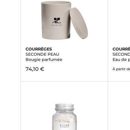
COURRÈGES
COURR
SECONDE PEAU
SECOND
Bougie parfumée
Eau de 
74,10 €
À partir d