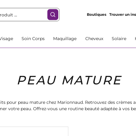
Boutiques
Trouver un ins
Visage
Soin Corps
Maquillage
Cheveux
Solaire
PEAU MATURE
uits pour peau mature chez Marionnaud. Retrouvez des crèmes a
imer votre peau. Offrez-vous une routine beauté adaptée à vos b
ie. Trouvez le produit parfait pour votre peau mature dès mainte