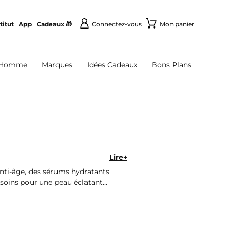
titut
App
Cadeaux 🎁
Connectez-vous
Mon panier
Homme
Marques
Idées Cadeaux
Bons Plans
Lire+
nti-âge, des sérums hydratants
esoins pour une peau éclatante
nant.