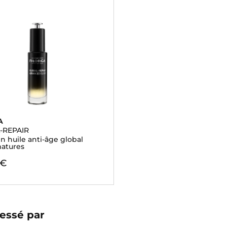
A
-REPAIR
 huile anti-âge global
atures
 €
essé par