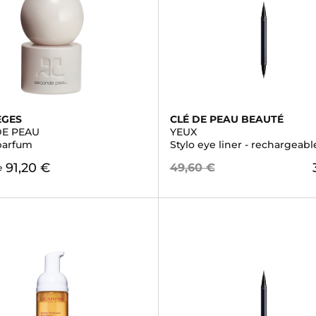
ÈGES
CLÉ DE PEAU BEAUTÉ
E PEAU
YEUX
parfum
Stylo eye liner - rechargeabl
91,20 €
49,60 €
e