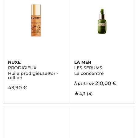
NUXE
LA MER
PRODIGIEUX
LES SERUMS
Huile prodigieuse®or -
Le concentré
roll-on
210,00 €
À partir de
43,90 €
4,3
(4)