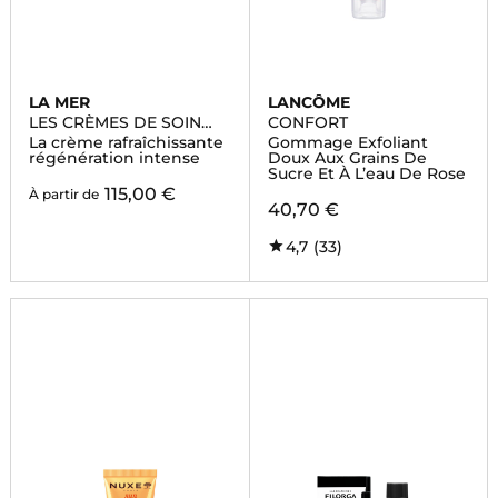
LA MER
LANCÔME
LES CRÈMES DE SOIN
CONFORT
VISAGE
La crème rafraîchissante
Gommage Exfoliant
régénération intense
Doux Aux Grains De
Sucre Et À L’eau De Rose
115,00 €
À partir de
40,70 €
4,7
(33)