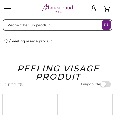
Trier par
Filtres
Peeling visage produit
Idées
Bons
PEELING VISAGE
heveux
Solaire
Homme
Marques
Cadeaux
Plans
PRODUIT
Disponible
75 produit(s)