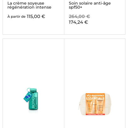
VISAGE
La crème soyeuse
Soin solaire anti-âge
régénération intense
spf50+
115,00 €
264,00 €
À partir de
174,24 €