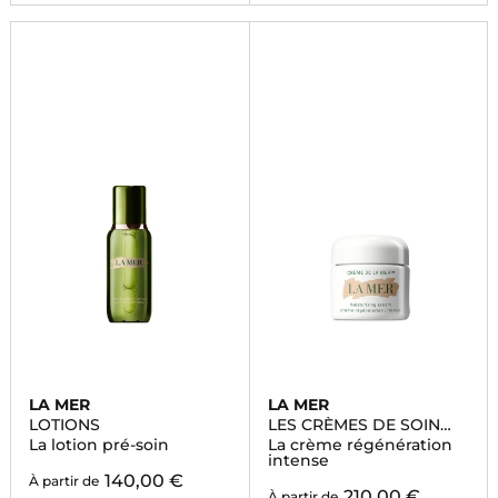
LA MER
LA MER
LOTIONS
LES CRÈMES DE SOIN
VISAGE
La lotion pré-soin
La crème régénération
intense
140,00 €
À partir de
210,00 €
À partir de