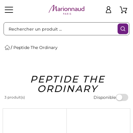
Trier par
Filtres
Peptide The Ordinary
Idées
Bons
PEPTIDE THE
heveux
Solaire
Homme
Marques
Cadeaux
Plans
ORDINARY
Disponible
3 produit(s)