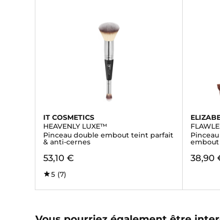
IT COSMETICS
ELIZAB
HEAVENLY LUXE™
FLAWLE
Pinceau double embout teint parfait
Pinceau
& anti-cernes
embout
53,10 €
38,90 
5
(7)
Vous pourriez également être inter