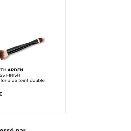
ETH ARDEN
SS FINISH
 fond de teint double
€
essé par