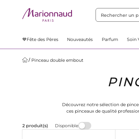
TRIER PAR
Filtres
Nos Suggestions
💙Fête des Pères
Nouveautés
Parfum
Soin 
Pinceau double embout
PIN
Découvrez notre sélection de pince
ces pinceaux de qualité professio
look parfa
Disponible
2 produit(s)