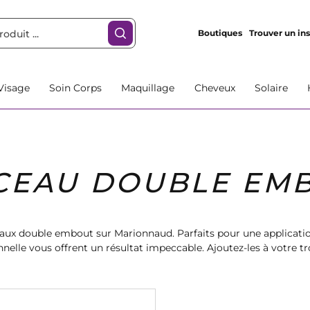
Boutiques
Trouver un ins
Visage
Soin Corps
Maquillage
Cheveux
Solaire
CEAU DOUBLE EM
aux double embout sur Marionnaud. Parfaits pour une applicatio
nnelle vous offrent un résultat impeccable. Ajoutez-les à votre 
it en toutes circonstances. Magasinez dès maintenant sur Mario