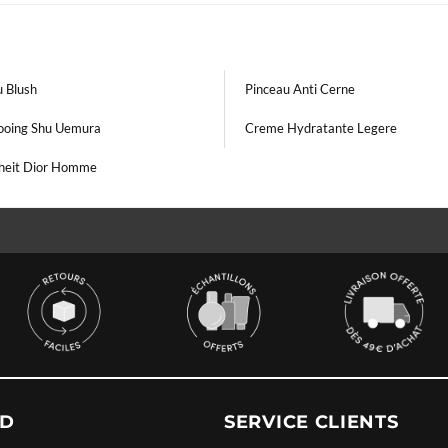
u Blush
Pinceau Anti Cerne
oing Shu Uemura
Creme Hydratante Legere
heit Dior Homme
UD
SERVICE CLIENTS