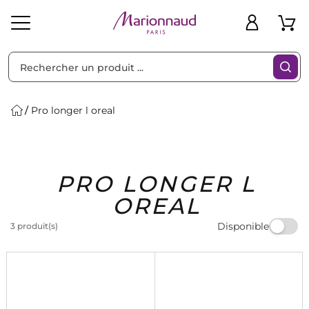
Trier par
Filtres
Pro longer l oreal
Idées
Bons
PRO LONGER L
heveux
Solaire
Homme
Marques
Cadeaux
Plans
OREAL
Disponible
3 produit(s)