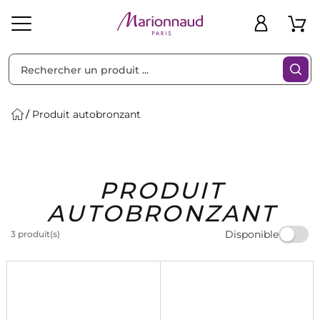
Trier par
Filtres
Produit autobronzant
Idées
Bons
PRODUIT
heveux
Solaire
Homme
Marques
Cadeaux
Plans
AUTOBRONZANT
Disponible
3 produit(s)